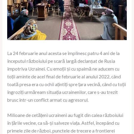
La 24 februarie anul acesta se împlinesc patru 4 ani de la
începutul războiului pe scară largă declanșat de Rusia
împotriva Ucrainei. Cu emoții și cu spaimă ne aducem cu
toții aminte de acel final de februarie al anului 2022, când
toată presa era cu ochii ațintiți spre țara vecină, când cu toții
îngroziți urmăream situația ucrainenilor, care s-au trezit
brusc într-un conflict armat cu agresorul.
Milioane de cetățeni ucraineni au fugit din calea războiului
în țările vecine, ca să-și salveze viața. Astfel, începând cu
primele zile de război, punctele de trecere a frontierei