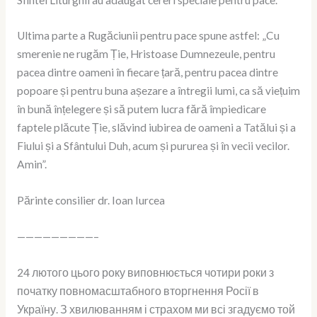
Ultima parte a Rugăciunii pentru pace spune astfel: „Cu
smerenie ne rugăm Ție, Hristoase Dumnezeule, pentru
pacea dintre oameni în fiecare țară, pentru pacea dintre
popoare și pentru buna așezare a întregii lumi, ca să viețuim
în bună înțelegere și să putem lucra fără împiedicare
faptele plăcute Ție, slăvind iubirea de oameni a Tatălui și a
Fiului și a Sfântului Duh, acum și pururea și în vecii vecilor.
Amin”.
Părinte consilier dr. Ioan Iurcea
—————————–
24 лютого цього року виповнюється чотири роки з
початку повномасштабного вторгнення Росії в
Україну. З хвилюванням і страхом ми всі згадуємо той