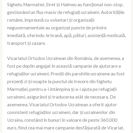
Sighetu Marmatiei, Siret și Halmeu au funcționat non-stop,
gestionând un flux masiv de refugiați ucraineni. Autoritățile
române, împreună cu voluntari și organizații
neguvernamentale au organizat puncte de primire
imediată, oferindu-le hrană, apă, pături, asistență medicală,
transport și cazare.
Vicariatul Ortodox Ucrainean din România, de asemenea, a
fost pe deplin angajat în această campanie de ajutorare a
refugiaților ucraineni. Preoții din parohiile ucrainene au fost
prezenți zi și noapte la punctul de trecere din Sighetu
Marmației, pentru a-i întâmpina și a-i ajuta pe refugiații
ucraineni, asigurând și traducerea atât de necesara. De
asemenea, Vicariatul Ortodox Ucrainean a oferit ajutor
consistent refugiaților ucraineni, dar și ucrainenilor din
Ucraina, constând în bunuri în valoare de peste 360.000
euro, fiind cea mai mare campanie desfășurată de Vicariat.