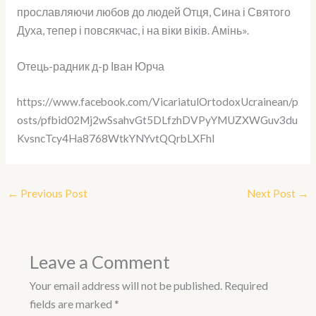
прославляючи любов до людей Отця, Сина і Святого
Духа, тепер і повсякчас, і на віки віків. Амінь».
Отець-радник д-р Іван Юрча
https://www.facebook.com/VicariatulOrtodoxUcrainean/p
osts/pfbid02Mj2wSsahvGt5DLfzhDVPyYMUZXWGuv3du
KvsncTcy4Ha8768WtkYNYvtQQrbLXFhl
←
Previous Post
Next Post
→
Leave a Comment
Your email address will not be published.
Required
fields are marked
*