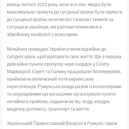
кінець лютого 2022 року, коли вся мас-медіа була
максимально прикута до сусідньої країни була прикута
до сусідньої країни, коли ми всі з жахом стежили за
ситуацією українців, які раптово опинилися в
збройному конфлікті з агресором.
Мільйони громадян України втекли від війни до
сусідніх країн, щоб врятувати своє життя. Ще з перших
днів війни пункти пропуску через кордон у Сігету-
Мармацієй, Сіреті та Галмеу працювали безперервно,
приймаючи величезний потік українських
переселенців. Румунська влада разом із волонтерами
та неурядовими організаціями організували пункти
негайного прийому, надаючи їм їжу, воду, ковдри,
медичну допомогу, транспорт та житло.
Український Православний Вікаріат в Румунії, також