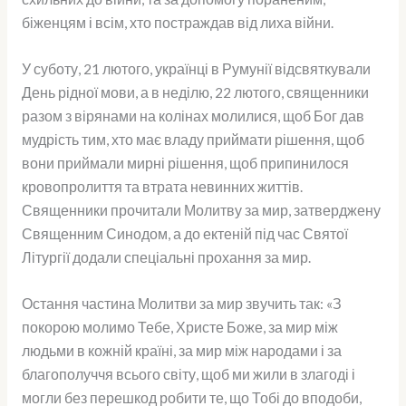
біженцям і всім, хто постраждав від лиха війни.
У суботу, 21 лютого, українці в Румунії відсвяткували
День рідної мови, а в неділю, 22 лютого, священники
разом з вірянами на колінах молилися, щоб Бог дав
мудрість тим, хто має владу приймати рішення, щоб
вони приймали мирні рішення, щоб припинилося
кровопролиття та втрата невинних життів.
Священники прочитали Молитву за мир, затверджену
Священним Синодом, а до ектеній під час Святої
Літургії додали спеціальні прохання за мир.
Остання частина Молитви за мир звучить так: «З
покорою молимо Тебе, Христе Боже, за мир між
людьми в кожній країні, за мир між народами і за
благополуччя всього світу, щоб ми жили в злагоді і
могли без перешкод робити те, що Тобі до вподоби,