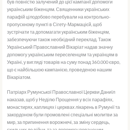
був повністю залучений до цієї кампанії допомоги
українським біженцям. Священники українських
парафій цілодобово перебували на контрольно-
пропускному пункті в Сігету-Мармацієй, щоб
зустрічати та допомагати українським біженцям,
забезпечуючи також необхідний переклад. Також
Український Православний Вікаріат надав значну
допомогу українським переселенцям та українцям в
Україні, у вигляді товарів на суму понад 360.000 євро,
що є найбільшою кампанією, проведеною нашим
Вікаріатом.
Патріарх Румунської Православної Церкви Даниїл
наказав, щоб у Неділю Прощення у всіх парафіях,
монастирях, каплицях і церквах лікарень в Румунії та
закордоном були промовлені спеціальні молитви за
мир, за припинення ворожнечі, за зміну сердець,
схильних до війни, та за допомогу пораненим,