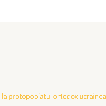
Acasa
Conducere
Comunicate si Me
 la protopopiatul ortodox ucrainea