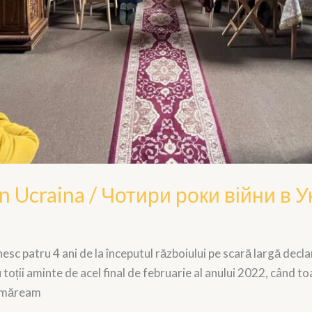
în Ucraina / Чотири роки війни в У
nesc patru 4 ani de la începutul războiului pe scară largă decl
oții aminte de acel final de februarie al anului 2022, când toat
 urmăream