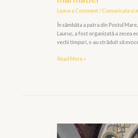
pricesne
Leave a Comment
/
Comunicate si 
la
protopopiatul
În sămbăta a patra din Postul Mare
ortodox
Lauruc, a fost organizată a zecea ed
ucrainean
vechi timpuri, s-au străduit să evo
din
sighetu
Read More »
marmatiei
Patru
ani