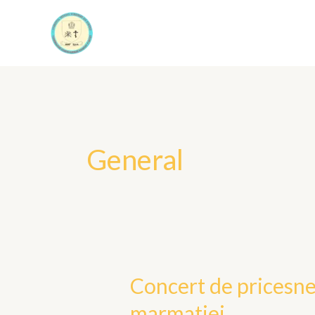
Skip
to
content
General
Concert de pricesne
Concert
de
marmatiei