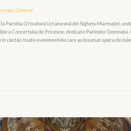
mesaje
,
General
, la Parohia Ortodoxă Ucraineană din Sighetu Marmației, unde
iție a Concertului de Pricesne, dedicate Patimilor Domnului. C
ce în cântări toate evenimentele care au însumat opera de mân