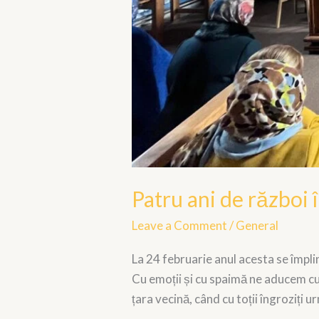
Patru ani de război 
Leave a Comment
/
General
La 24 februarie anul acesta se împli
Cu emoții și cu spaimă ne aducem cu t
țara vecină, când cu toții îngroziți