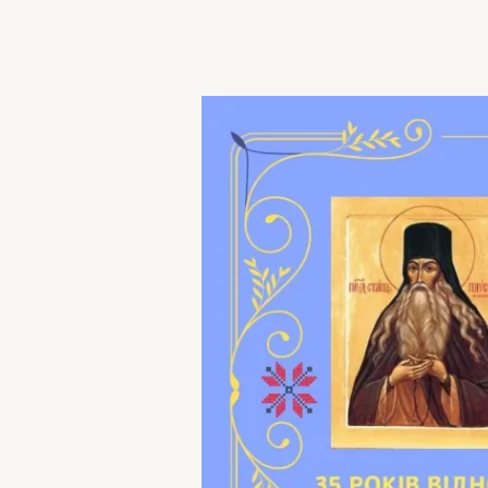
Anul
2025
în
Vicariatul
Ortodox
Ucrainean