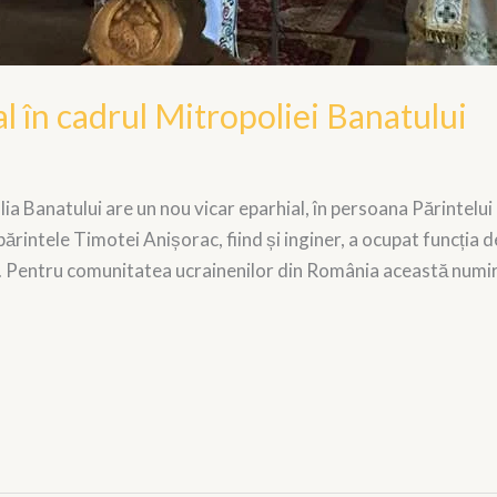
l în cadrul Mitropoliei Banatului
ia Banatului are un nou vicar eparhial, în persoana Părintelu
intele Timotei Anișorac, fiind și inginer, a ocupat funcția de
ti. Pentru comunitatea ucrainenilor din România această numir