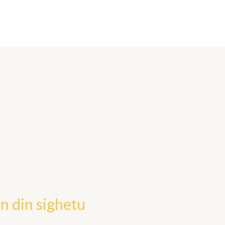
saje
Rugaciuni
Galerie Foto
Contact
n din sighetu