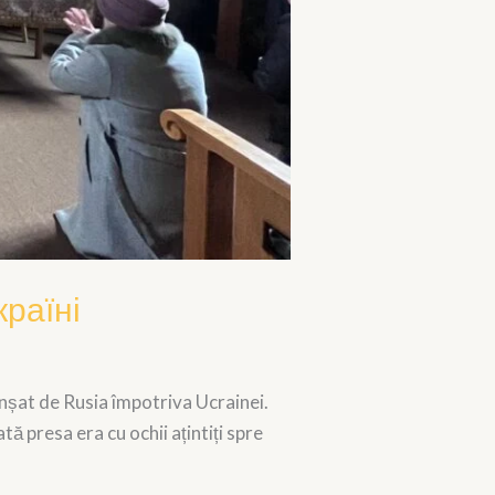
країні
anșat de Rusia împotriva Ucrainei.
ă presa era cu ochii ațintiți spre