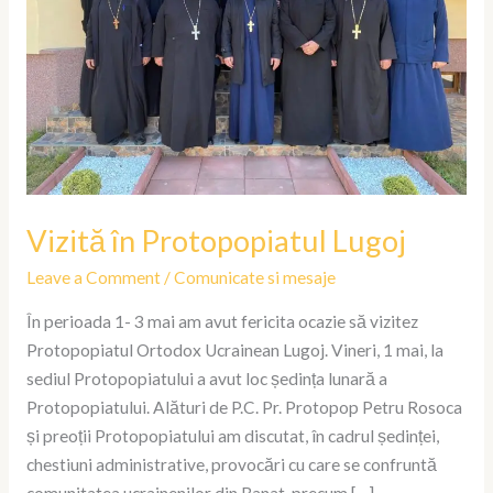
Vizită în Protopopiatul Lugoj
Leave a Comment
/
Comunicate si mesaje
În perioada 1- 3 mai am avut fericita ocazie să vizitez
Protopopiatul Ortodox Ucrainean Lugoj. Vineri, 1 mai, la
sediul Protopopiatului a avut loc ședința lunară a
Protopopiatului. Alături de P.C. Pr. Protopop Petru Rosoca
și preoții Protopopiatului am discutat, în cadrul ședinței,
chestiuni administrative, provocări cu care se confruntă
comunitatea ucrainenilor din Banat, precum […]