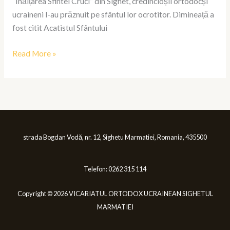
“Înălțarea Sfintei Cruci” din Sighet, credincioșii ortodocși
ucraineni l-au prăznuit pe sfântul lor ocrotitor. Dimineață a
fost citit Acatistul Sfântului
Read More »
strada Bogdan Vodă, nr. 12, Sighetu Marmatiei, Romania, 435500
Telefon: 0262 315 114
Copyright © 2026 VICARIATUL ORTODOX UCRAINEAN SIGHETUL
MARMATIEI