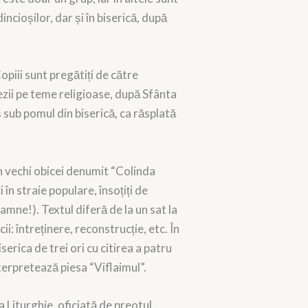
ncioșilor, dar și în biserică, după
opiii sunt pregătiți de către
oezii pe teme religioase, după Sfânta
ș sub pomul din biserică, ca răsplată
un vechi obicei denumit “Colinda
 în straie populare, însoțiți de
oamne!). Textul diferă de la un sat la
i: întreținere, reconstrucție, etc. În
rica de trei ori cu citirea a patru
interpretează piesa “Viflaimul”.
 Liturghie, oficiată de preotul