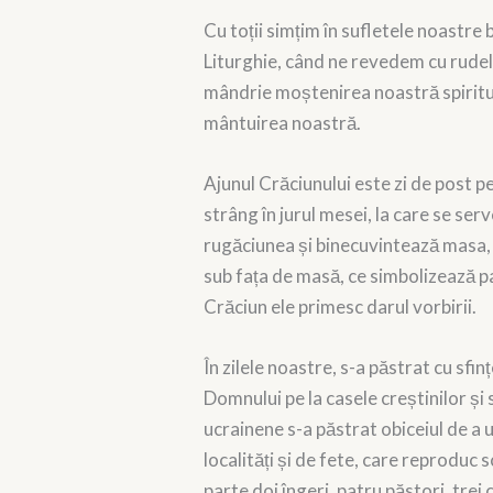
Cu toții simțim în sufletele noastre
Liturghie, când ne revedem cu rudele 
mândrie moștenirea noastră spiritua
mântuirea noastră.
Ajunul Crăciunului este zi de post pen
strâng în jurul mesei, la care se se
rugăciunea și binecuvintează masa, și
sub fața de masă, ce simbolizează p
Crăciun ele primesc darul vorbirii.
În zilele noastre, s-a păstrat cu sfi
Domnului pe la casele creștinilor și 
ucrainene s-a păstrat obiceiul de a u
localități și de fete, care reproduc
parte doi îngeri, patru păstori, trei