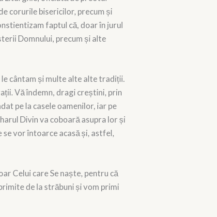
de corurile bisericilor, precum și
nstientizam faptul că, doar în jurul
terii Domnului, precum și alte
e cântam și multe alte alte tradiții.
ții. Vă îndemn, dragi creștini, prin
dat pe la casele oamenilor, iar pe
 harul Divin va coboară asupra lor și
e se vor întoarce acasă și, astfel,
doar Celui care Se naște, pentru că
primite de la străbuni și vom primi