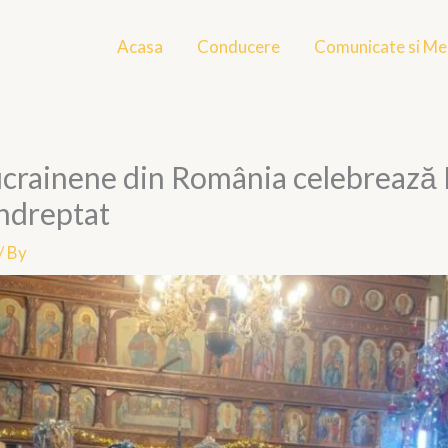
Acasa
Conducere
Comunicate si Me
 ucrainene din România celebreaz
îndreptat
/ By