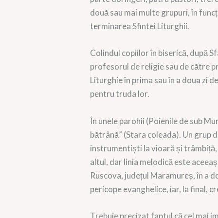
două sau mai multe grupuri, în funcți
terminarea Sfintei Liturghii.
Colindul copiilor în biserică, după S
profesorul de religie sau de către pr
Liturghie în prima sau în a doua zi d
pentru truda lor.
În unele parohii (Poienile de sub Mu
bătrână” (Stara coleada). Un grup de b
instrumentiști la vioară și trâmbiță,
altul, dar linia melodică este aceeași
Ruscova, județul Maramureș, în a dou
pericope evanghelice, iar, la final, c
Trebuie precizat faptul că cel mai 