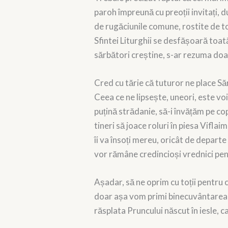
paroh împreună cu preoții invitați, du
de rugăciunile comune, rostite de toț
Sfintei Liturghii se desfășoară toa
sărbători creștine, s-ar rezuma doar
Cred cu tărie că tuturor ne place Săr
Ceea ce ne lipsește, uneori, este voi
puțină strădanie, să-i învățăm pe co
tineri să joace roluri în piesa Vifla
îi va însoți mereu, oricât de departe
vor rămâne credincioși vrednici pent
Așadar, să ne oprim cu toții pentru 
doar așa vom primi binecuvântarea Lui
răsplata Pruncului născut în iesle, ca