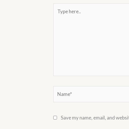
Type
here..
Name*
Save my name, email, and websit