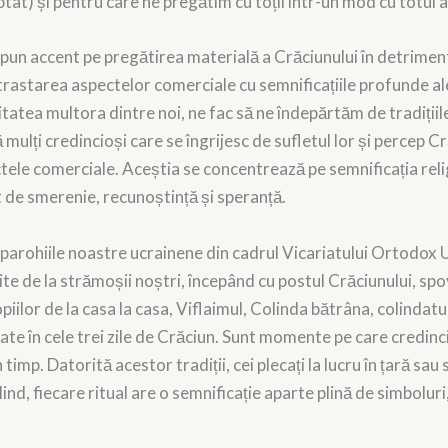
tat) și pentru care ne pregătim cu toții într-un mod cu totul 
i pun accent pe pregătirea materială a Crăciunului în detrimen
trastarea aspectelor comerciale cu semnificațiile profunde al
atea multora dintre noi, ne fac să ne îndepărtăm de tradițiile
ă mulți credincioși care se îngrijesc de sufletul lor și percep C
ctele comerciale. Aceștia se concentrează pe semnificația rel
 de smerenie, recunoștință și speranță.
în parohiile noastre ucrainene din cadrul Vicariatului Ortodo
ite de la strămoșii noștri, începând cu postul Crăciunului, s
piilor de la casa la casa, Viflaimul, Colinda bătrâna, colindatul
iciate în cele trei zile de Crăciun. Sunt momente pe care credin
imp. Datorită acestor tradiții, cei plecați la lucru în țară sau 
lind, fiecare ritual are o semnificație aparte plină de simbolur