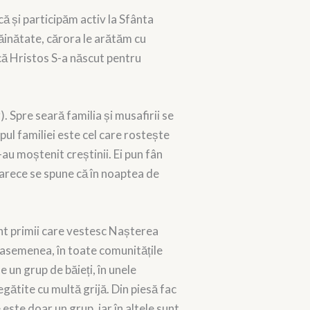
că și participăm activ la Sfânta
răinătate, cărora le arătăm cu
că Hristos S-a născut pentru
). Spre seară familia și musafirii se
pul familiei este cel care rostește
-au moștenit creștinii. Ei pun fân
oarece se spune că în noaptea de
sunt primii care vestesc Nașterea
De asemenea, în toate comunitățile
 un grup de băieți, în unele
gătite cu multă grijă. Din piesă fac
 este doar un grup, iar în altele sunt