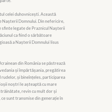
aparte.
tul celei duhovnicești. Această
e Nașterii Domnului. Din nefericire,
 sfinte legate de Praznicul Nașterii
răciunul ca fiind o sărbătoare
igioasă a Nașterii Domnului Iisus
x Ucrainean din România se păstrează
povedania și împărtășania, pregătirea
 rudelor, și bineînțeles, participarea
cioșii noștri le așteaptă cu mare
străinătate, revin cu mult dor și
i, ce sunt transmise din generație în