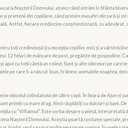
 bucuria Nașterii Domnului, atunci când intrăm în Sfânta biseri
și prietenii din copilărie, când primim musafiri din țară și st
lă. Astfel, fiecare credincios conștientizează, cu adevărat, 
tru toți credincioșii (cu excepția copiilor mici și a vârstnicilor
rvesc 12 feluri de mâncare de post, pregătite de gospodine. Ca
 apoi cu toții cântă un colind. Sunt și alte obiceiuri pe care le
aiele pe care S-a născut Iisus, hrănesc animalele noaptea, de
nțenie obiceiul colindatului de către copii. În Seara de Ajun ei 
sunt primiți cu mare drag, fiind răsplătiți cu dulciuri și bani. 
mbla cu “Viflaimul”. Este vorba despre o piesă, interpretată de
 scena Nașterii Domnului. Aceștia poartă costume speciale, pre
 crai, Irodul, unul sau mai multe personaje comice. În unele sate