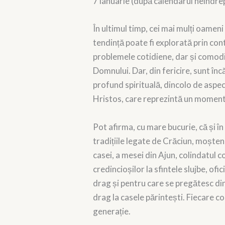
7 ianuarie (după calendarul neîndrep
În ultimul timp, cei mai mulți oamen
tendință poate fi explorată prin con
problemele cotidiene, dar și comodit
Domnului. Dar, din fericire, sunt înc
profund spirituală, dincolo de aspe
Hristos, care reprezintă un moment
Pot afirma, cu mare bucurie, că și 
tradițiile legate de Crăciun, moșten
casei, a mesei din Ajun, colindatul co
credincioșilor la sfintele slujbe, of
drag și pentru care se pregătesc din t
drag la casele părintești. Fiecare co
generație.