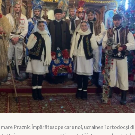
mare Praznic Împărătesc pe care noi, ucrainenii ortodocși di