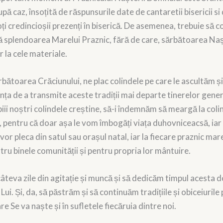
pă caz, însoțită de răspunsurile date de cantaretii bisericii si 
i credincioșii prezenți în biserică. De asemenea, trebuie să co
tă splendoarea Marelui Praznic, fără de care, sărbătoarea Naș
 la cele materiale.
bătoarea Crăciunului, ne plac colindele pe care le ascultăm și l
nța de a transmite aceste tradiții mai departe tinerelor genera
piii noștri colindele creștine, să-i îndemnăm să meargă la colin
im, pentru că doar așa le vom îmbogăți viața duhovniceacsă, iar
 vor pleca din satul sau orașul natal, iar la fiecare praznic mar
ru binele comunității și pentru propria lor mântuire.
câteva zile din agitație și muncă și să dedicăm timpul acesta 
. Și, da, să păstrăm și să continuăm tradițiile și obiceiurile 
re Se va naște și în sufletele fiecăruia dintre noi.