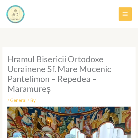
Skip
MAI
to
MEN
content
Hramul Bisericii Ortodoxe
Ucrainene Sf. Mare Mucenic
Pantelimon – Repedea –
Maramureș
/
General
/ By