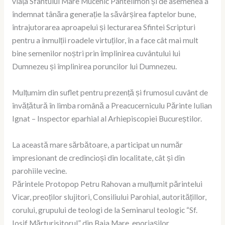
viața Sfântului Mare Mucenic Pantelimon și de asemenea a
îndemnat tânăra generație la săvârșirea faptelor bune,
întrajutorarea aproapelui și lecturarea Sfintei Scripturi
pentru a înmulții roadele virtuților, în a face cât mai mult
bine semenilor noștri prin împlinirea cuvântului lui
Dumnezeu și împlinirea poruncilor lui Dumnezeu.
Mulțumim din suflet pentru prezență și frumosul cuvânt de
învățătură în limba română a Preacucerniculu Părinte Iulian
Ignat – Inspector eparhial al Arhiepiscopiei Bucureștilor.
La această mare sărbătoare, a participat un număr
impresionant de credincioși din localitate, cât și din
parohiile vecine.
Părintele Protopop Petru Rahovan a mulțumit părintelui
Vicar, preoților slujitori, Consiliului Parohial, autoritățillor,
corului, grupului de teologi de la Seminarul teologic “Sf.
Iosif Mărturisitorul” din Baia Mare, enoriașilor,